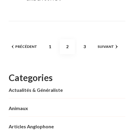
Pagination
PAGE
PAGE
PAGE
1
2
3
PRÉCÉDENT
SUIVANT
des
publications
Categories
Actualités & Généraliste
Animaux
Articles Anglophone