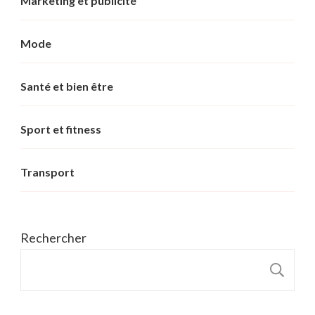
Marketing et publicité
Mode
Santé et bien être
Sport et fitness
Transport
Rechercher
R