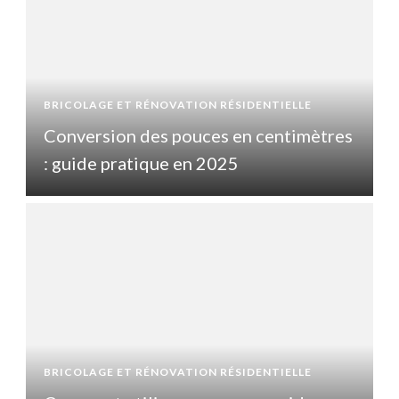
BRICOLAGE ET RÉNOVATION RÉSIDENTIELLE
B
s
Conversion des pouces en centimètres
: guide pratique en 2025
BRICOLAGE ET RÉNOVATION RÉSIDENTIELLE
B