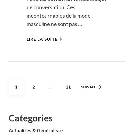
de conversation. Ces
incontournables de la mode
masculine ne sont pas …
LIRE LA SUITE
Pagination
PAGE
PAGE
PAGE
1
2
…
21
SUIVANT
des
publications
Categories
Actualités & Généraliste