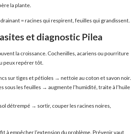
bère la plante.
rainant = racines qui respirent, feuilles qui grandissent.
asites et diagnostic Pilea
ouvent la croissance. Cochenilles, acariens ou pourriture
tu peux repérer tôt.
ncs sur tiges et pétioles → nettoie au coton et savon noir.
es sous les feuilles → augmente l’humidité, traite à l’huile
 sol détrempé → sortir, couper les racines noires,
it à empêcher l’extension du problème. Prévenir vaut