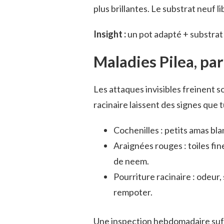
plus brillantes. Le substrat neuf li
Insight :
un pot adapté + substrat d
Maladies Pilea, par
Les attaques invisibles freinent s
racinaire laissent des signes que 
Cochenilles : petits amas bla
Araignées rouges : toiles fin
de neem.
Pourriture racinaire : odeur,
rempoter.
Une inspection hebdomadaire suff