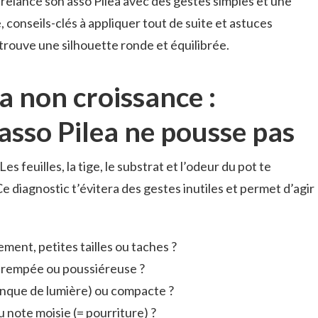
elancé son asso Pilea avec des gestes simples et une
, conseils-clés à appliquer tout de suite et astuces
trouve une silhouette ronde et équilibrée.
a non croissance :
sso Pilea ne pousse pas
s feuilles, la tige, le substrat et l’odeur du pot te
Ce diagnostic t’évitera des gestes inutiles et permet d’agir
ement, petites tailles ou taches ?
étrempée ou poussiéreuse ?
manque de lumière) ou compacte ?
u note moisie (= pourriture) ?