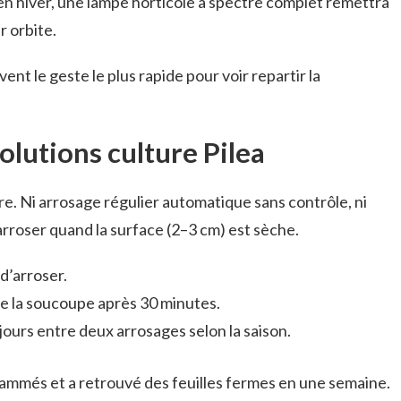
 en hiver, une lampe horticole à spectre complet remettra
r orbite.
vent le geste le plus rapide pour voir repartir la
olutions culture Pilea
bre. Ni arrosage régulier automatique sans contrôle, ni
arroser quand la surface (2–3 cm) est sèche.
 d’arroser.
ide la soucoupe après 30 minutes.
ours entre deux arrosages selon la saison.
rammés et a retrouvé des feuilles fermes en une semaine.