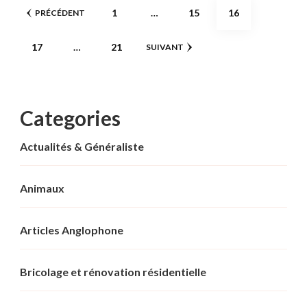
Pagination
PAGE
PAGE
PAGE
1
…
15
16
PRÉCÉDENT
des
PAGE
PAGE
17
…
21
SUIVANT
publications
Categories
Actualités & Généraliste
Animaux
Articles Anglophone
Bricolage et rénovation résidentielle