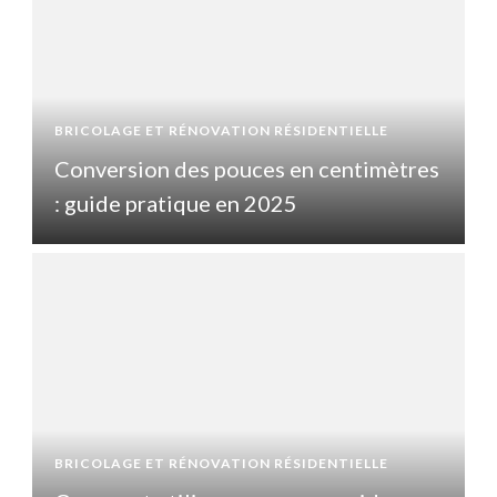
BRICOLAGE ET RÉNOVATION RÉSIDENTIELLE
B
s
Conversion des pouces en centimètres
: guide pratique en 2025
BRICOLAGE ET RÉNOVATION RÉSIDENTIELLE
B